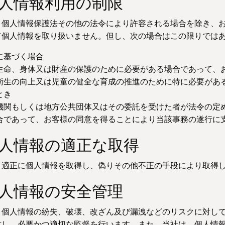
個人情報利用の制限
、個人情報保護法その他の法令により許容される場合を除き、お
て個人情報を取り扱いません。但し、次の場合はこの限りでは
に基づく場合
生命、身体又は財産の保護のために必要がある場合であって、
衛生の向上又は児童の健全な育成の推進のために特に必要があ
とき
機関もしくは地方公共団体又はその委託を受けた者が法令の定
合であって、お客様の同意を得ることにより当該事務の遂行に
個人情報の適正な取得
、適正に個人情報を取得し、偽りその他不正の手段により取得
個人情報の安全管理
、個人情報の紛失、破壊、改ざん及び漏洩などのリスクに対し
対し、必要かつ適切な監督を行います。また、当社は、個人情