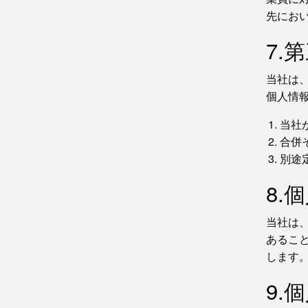
先にお
7.
当社は
個人情
当社
合併
別途
8.
当社は
あるこ
します
9.