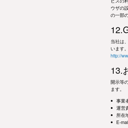
ビスの利
ウザの設
の一部
12
当社は、
います。
http://w
13
開示等
ます。
事業
運営
所在地
E-mai