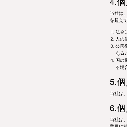
4.
当社は
を超え
法令
人の
公衆
ある
国の
る場
5.
当社は
6.
当社は
業員に