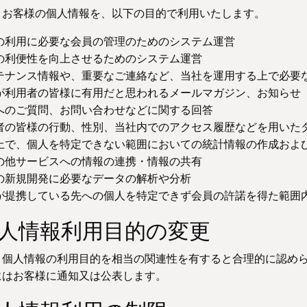
、お客様の個人情報を、以下の目的で利用いたします。
の利用に必要な会員の管理のためのシステム運営
の利便性を向上させるためのシステム運営
テナンス情報や、重要なご連絡など、当社を運用する上で必要
が利用者の皆様に有用だと思われるメールマガジン、お知らせ
へのご質問、お問い合わせなどに関する回答
者の皆様の行動、性別、当社内でのアクセス履歴などを用いた
上で、個人を特定できない範囲においての統計情報の作成およ
の他サービスへの情報の連携・情報の共有
の新規開発に必要なデータの解析や分析
が提携している先への個人を特定できず会員の許諾を得た範囲
個人情報利用目的の変更
、個人情報の利用目的を相当の関連性を有すると合理的に認め
にはお客様に通知又は公表します。