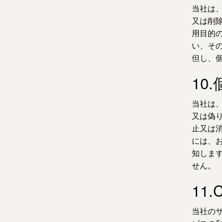
当社は
又は削
用目的
い、そ
但し、
10
当社は
又は偽
止又は
には、
知しま
せん。
11
当社のサ